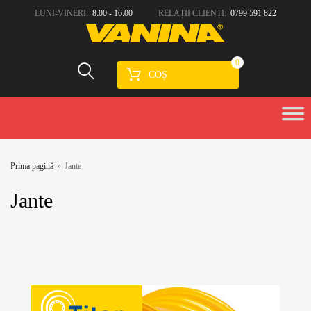
LUNI-VINERI:
8:00 - 16:00
RELAȚII CLIENȚI:
0799 591 822
0
COȘ
Prima pagină
»
Jante
Jante