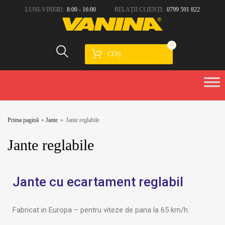
LUNI-VINERI:
8:00 - 16:00
RELAȚII CLIENȚI:
0799 591 822
0
COȘ
Prima pagină
»
Jante
»
Jante reglabile
Jante
reglabile
Jante cu ecartament reglabil
Fabricat in Europa – pentru viteze de pana la 65 km/h.