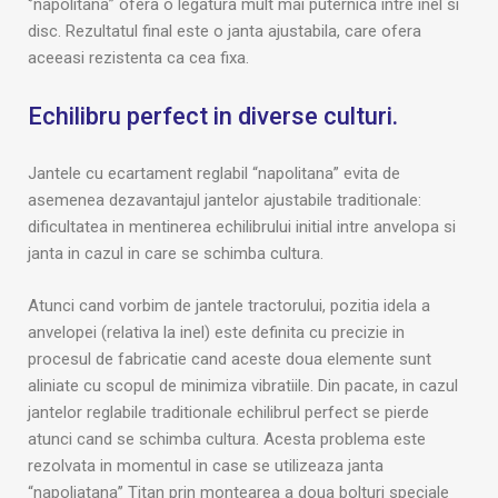
‘’napolitana” ofera o legatura mult mai puternica intre inel si
disc. Rezultatul final este o janta ajustabila, care ofera
aceeasi rezistenta ca cea fixa.
Echilibru perfect in diverse culturi.
Jantele cu ecartament reglabil “napolitana” evita de
asemenea dezavantajul jantelor ajustabile traditionale:
dificultatea in mentinerea echilibrului initial intre anvelopa si
janta in cazul in care se schimba cultura.
Atunci cand vorbim de jantele tractorului, pozitia idela a
anvelopei (relativa la inel) este definita cu precizie in
procesul de fabricatie cand aceste doua elemente sunt
aliniate cu scopul de minimiza vibratiile. Din pacate, in cazul
jantelor reglabile traditionale echilibrul perfect se pierde
atunci cand se schimba cultura. Acesta problema este
rezolvata in momentul in case se utilizeaza janta
“napoliatana’’ Titan prin montearea a doua bolturi speciale