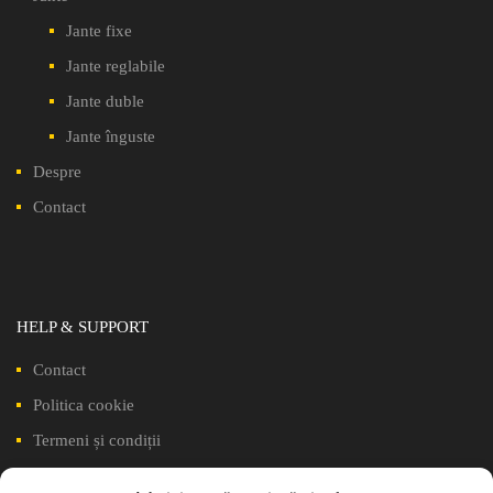
Jante fixe
Jante reglabile
Jante duble
Jante înguste
Despre
Contact
HELP & SUPPORT
Contact
Politica cookie
Termeni și condiții
Politică de confidențialitate